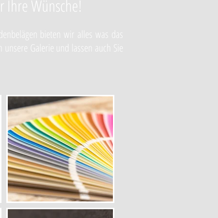
für Ihre Wünsche!
denbelägen bieten wir alles was das
h unsere Galerie und lassen auch Sie