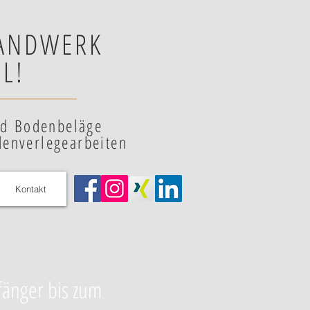
HANDWERK
L!
nd Bodenbeläge
denverlegearbeiten
Kontakt
fänger bis zum